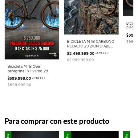
Bicicl
R29 S
MT20
$699.
BICICLETA MTB CARBONO
$999.
RODADO 29 ZION DIABLO
12v SHIMANO
$2.499.999,00
-
17
%
OFF
$2.999.999,00
Bicicleta MTB Over
peregrine 1 x 11v Rod 29
$599.999,00
-
33
%
OFF
$899.999,00
Para comprar con este producto