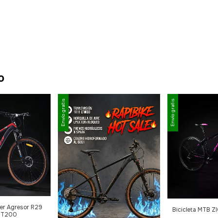
o
Envío gratis
Envío gratis
ver Agresor R29
Bicicleta MTB 
MT200