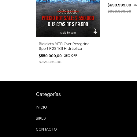
$699.999,00
-
30
$999.999,00
Bicicleta MTB Over Peregrine
DO 29 ZION
Sport R29 1x11 Hidráulica
HIMANO CUES
$550.000,00
-
28
%
OFF
0
%
OFF
$759.999,00
Categorías
INICIO
BIKES
CONTACTO