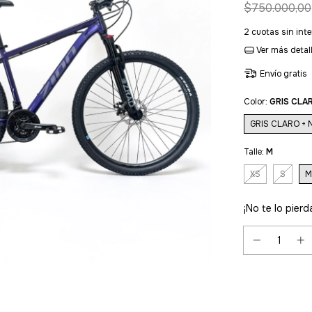
$750.000,00
2
cuotas sin int
Ver más detal
Envío gratis
Color:
GRIS CLA
GRIS CLARO +
Talle:
M
XS
S
M
¡No te lo pierda