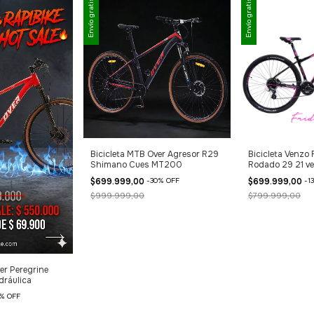
Envío gratis
Envío gratis
Bicicleta MTB Over Agresor R29
Bicicleta Venzo 
Shimano Cues MT200
Rodado 29 21 ve
160mm !!!!
$699.999,00
-
30
%
OFF
$699.999,00
-
13
$999.999,00
$799.999,00
er Peregrine
dráulica
%
OFF