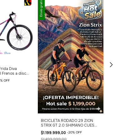
Envío gratis
Envío gratis
Frida Diva
Bicicleta MTB 
l Frenos a disco
$499.999,00
-
2
%
OFF
$649.000,00
BICICLETA RODADO 29 ZION
STRIX GT 2.0 SHIMANO CUES
11vel
$1.199.999,00
-
20
%
OFF
$1.499.999,00