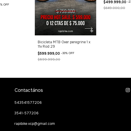
$499.999,00
-
2
%
OFF
$649.000,00
Bicicleta MTB Over peregrine 1 x
11v Rod 29
$599.999,00
-
33
%
OFF
$899.999,00
Contactános
543541577206
3541-577206
rapibike.vcp@gmail.com