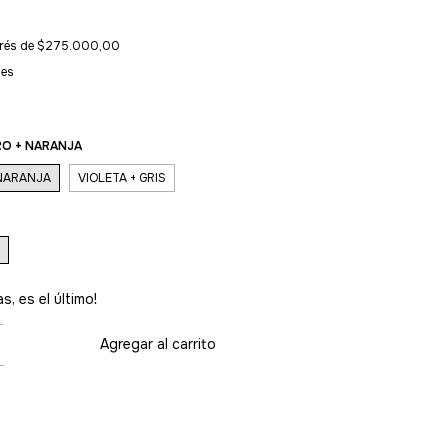
erés de
$275.000,00
les
RO + NARANJA
 NARANJA
VIOLETA + GRIS
s, es el último!